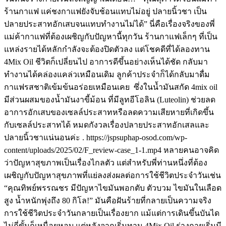
ร้านกาแฟ แค่ชงกาแฟยังจับช้อนแทบไม่อยู่ ปลายนิ้วชา เป็น
ปลายประสาทอักเสบจนแทบทำงานไม่ได้” นี่คือเรื่องจริงของพี่
แม่ค้ากาแฟที่ต้องเผชิญกับปัญหานี้ทุกวัน ร้านกาแฟเล็กๆ ที่เป็น
แหล่งรายได้หลักกำลังจะต้องปิดตัวลง แต่โชคดีที่ได้ลองทาน
4Mix Oil ชีวิตก็เปลี่ยนไป อาการดีขึ้นอย่างเห็นได้ชัด กลับมา
ทำงานได้คล่องแคล่วเหมือนเดิม ลูกค้าประจำก็ได้กลับมาดื่ม
กาแฟรสชาติเข้มข้นอร่อยเหมือนเคย ซึ่งในน้ำมันสกัด 4mix oil
มีส่วนผสมของน้ำมันงาขี้ม้อน ที่มีลูทอีโอลิน (Luteolin) ช่วยลด
อาการอักเสบของเซลล์ประสาทหรือลดความเสียหายที่เกิดขึ้น
กับเซลล์ประสาทได้ หมดกังวลเรื่องปลายประสาทอักเสลและ
ปลายนิ้วชาแน่นอนค่ะ . https://jspsuphap-osod.com/wp-
content/uploads/2025/02/F_review-case_1-1.mp4 หลายคนอาจคิด
ว่าปัญหาสุขภาพเป็นเรื่องไกลตัว แต่สำหรับพี่ท่านหนึ่งที่ต้อง
เผชิญกับปัญหาสุขภาพที่แย่ลงส่งผลต่อการใช้ชีวิตประจำวันเช่น
“คุณทิพย์พรรณชร มีปัญหาไขมันพอกตับ ตัวบวม ไขมันในเลือด
สูง น้ำหนักพุ่งถึง 80 กิโล!” มันคือฝันร้ายที่กลายเป็นความจริง
การใช้ชีวิตประจำวันกลายเป็นเรื่องยาก แม้แต่การเดินขึ้นบันได
ไม่กี่ขั้นก็เหนื่อยหอบ แต่หลังจากเริ่มทาน 4Mix Oil ร่างกายเริ่มมี