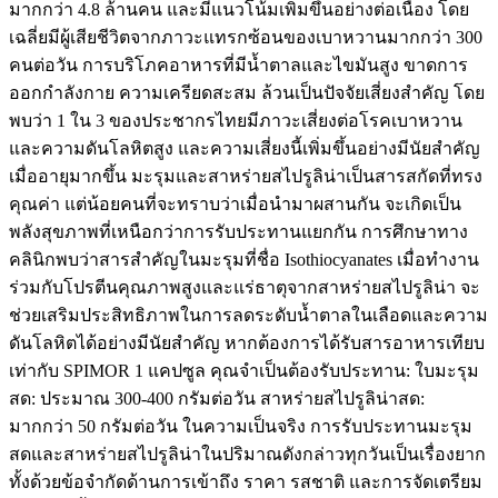
มากกว่า 4.8 ล้านคน และมีแนวโน้มเพิ่มขึ้นอย่างต่อเนื่อง โดย
เฉลี่ยมีผู้เสียชีวิตจากภาวะแทรกซ้อนของเบาหวานมากกว่า 300
คนต่อวัน การบริโภคอาหารที่มีน้ำตาลและไขมันสูง ขาดการ
ออกกำลังกาย ความเครียดสะสม ล้วนเป็นปัจจัยเสี่ยงสำคัญ โดย
พบว่า 1 ใน 3 ของประชากรไทยมีภาวะเสี่ยงต่อโรคเบาหวาน
และความดันโลหิตสูง และความเสี่ยงนี้เพิ่มขึ้นอย่างมีนัยสำคัญ
เมื่ออายุมากขึ้น มะรุมและสาหร่ายสไปรูลิน่าเป็นสารสกัดที่ทรง
คุณค่า แต่น้อยคนที่จะทราบว่าเมื่อนำมาผสานกัน จะเกิดเป็น
พลังสุขภาพที่เหนือกว่าการรับประทานแยกกัน การศึกษาทาง
คลินิกพบว่าสารสำคัญในมะรุมที่ชื่อ Isothiocyanates เมื่อทำงาน
ร่วมกับโปรตีนคุณภาพสูงและแร่ธาตุจากสาหร่ายสไปรูลิน่า จะ
ช่วยเสริมประสิทธิภาพในการลดระดับน้ำตาลในเลือดและความ
ดันโลหิตได้อย่างมีนัยสำคัญ หากต้องการได้รับสารอาหารเทียบ
เท่ากับ SPIMOR 1 แคปซูล คุณจำเป็นต้องรับประทาน: ใบมะรุม
สด: ประมาณ 300-400 กรัมต่อวัน สาหร่ายสไปรูลิน่าสด:
มากกว่า 50 กรัมต่อวัน ในความเป็นจริง การรับประทานมะรุม
สดและสาหร่ายสไปรูลิน่าในปริมาณดังกล่าวทุกวันเป็นเรื่องยาก
ทั้งด้วยข้อจำกัดด้านการเข้าถึง ราคา รสชาติ และการจัดเตรียม