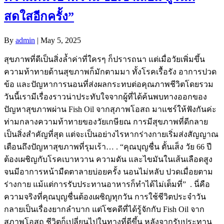
สดใสอีกครั้ง”
By
admin
|
May 5, 2025
สุขภาพที่ดีเป็นสิ่งล้ำค่าที่ใครๆ ก็ปรารถนา แต่เมื่อวัยเพิ่มขึ้น
ความท้าทายด้านสุขภาพก็มักตามมา ทั้งโรคเรื้อรัง อาการปวด
ข้อ และปัญหาการนอนที่ส่งผลกระทบต่อคุณภาพชีวิตโดยรวม
วันนี้เรามีเรื่องราวน่าประทับใจจากผู้ที่ได้ค้นพบทางออกของ
ปัญหาสุขภาพผ่าน Fish Oil จากสุภาพโอสถ มาแชร์ให้ฟังกันค่ะ
ท่ามกลางความท้าทายของวัยเกษียณ การมีสุขภาพที่ดีกลาย
เป็นสิ่งสำคัญที่สุด แต่จะเป็นอย่างไรหากร่างกายเริ่มส่งสัญญาณ
เตือนถึงปัญหาสุขภาพที่รุมเร้า… . “คุณบุญชื่น ตั้นเส็ง วัย 66 ปี
ต้องเผชิญกับโรคเบาหวาน ความดัน และไขมันในเส้นเลือดสูง
จนมีอาการหน้ามืดตาลายบ่อยครั้ง นอนไม่หลับ ปวดเมื่อยตาม
ร่างกาย แม้แต่การรับประทานอาหารก็ทำได้ไม่เต็มที่” . นี่คือ
ความจริงที่คุณบุญชื่นต้องเผชิญทุกวัน การใช้ชีวิตประจำวัน
กลายเป็นเรื่องยากลำบาก แต่โชคดีที่ได้รู้จักกับ Fish Oil จาก
สุภาพโอสถ ชีวิตก็เปลี่ยนไปในทางที่ดีขึ้น หลังจากรับประทาน