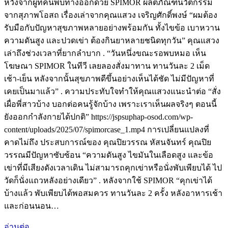
หวังจากผู้ที่ค้นพบทางออกด้วย SPIMOR ผลิตภัณฑ์นวัตกรรม
จากสุภาพโอสถ เรื่องเล่าจากคุณแสวง เจริญศักดิ์พงษ์ “ผมต้อง
รับมือกับปัญหาสุขภาพหลายอย่างพร้อมกัน ทั้งไขข้อ เบาหวาน
ความดันสูง และปวดเข่า ต้องกินยาหลายชนิดทุกวัน” คุณแสวง
เล่าถึงช่วงเวลาที่ยากลำบาก . “วันหนึ่งขณะรอพบหมอ เห็น
โฆษณา SPIMOR ในทีวี เลยลองสั่งมาทาน ทานวันละ 2 เม็ด
เช้า-เย็น หลังจากนั้นสุขภาพดีขึ้นอย่างเห็นได้ชัด ไม่มีปัญหาที่
เคยเป็นมาแล้ว” . ความประทับใจทำให้คุณแสวงแนะนำต่อ “สั่ง
เผื่อพี่สาวบ้าง บอกต่อคนรู้จักบ้าง เพราะเราเห็นผลจริงๆ ตอนนี้
ยังออกกำลังกายได้ปกติ” https://jspsuphap-osod.com/wp-
content/uploads/2025/07/spimorcase_1.mp4 การเปลี่ยนแปลงที่
คาดไม่ถึง ประสบการณ์ของ คุณปิยวรรณ หัสนจันทร์ คุณปิย
วรรณมีปัญหาซับซ้อน “ความดันสูง ไขมันในเลือดสูง และข้อ
เข่าที่มีเสียงดังเวลาเดิน ไม่สามารถคุกเข่าหรือนั่งพับเพียบได้ ไป
วัดก็นั่งแถวหลังอย่างเดียว” . หลังจากใช้ SPIMOR “คุกเข่าได้
บ้างแล้ว พับเพียบได้พอสมควร ทานวันละ 2 ครั้ง หลังอาหารเช้า
และก่อนนอน…
อ่านต่อ...