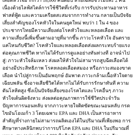
เลือดหัวใจมากกว่า 18,000 คนต่อปี หรือเฉลี่ยชั่วโมงละ 2 คน
เนื่องด้วยไลฟ์สไตล์การใช้ชีวิตที่เร่งรีบ การรับประทานอาหาร
ฟาสต์ฟู้ด และความเครียดสะสมจากการทำงาน กลายเป็นปัจจัย
เสี่ยงสำคัญของโรคหัวใจในคนยุคใหม่ พบว่า 1 ใน 4 ของ
ประชากรไทยมีความเสี่ยงต่อโรคหัวใจและหลอดเลือด และ
ความเสี่ยงนี้เพิ่มขึ้นตามอายุที่มากขึ้น ภาวะโรคหัวใจ อันตราย
แค่ไหนกับชีวิต? โรคหัวใจและหลอดเลือดส่งผลกระทบร้ายแรง
ต่อคุณภาพชีวิต หากไม่ได้รับการดูแลอย่างทันท่วงที อาจนำไป
สู่: ภาวะหัวใจล้มเหลว ส่งผลให้หัวใจไม่สามารถสูบฉีดเลือดได้
อย่างมีประสิทธิภาพ โรคหลอดเลือดสมอง หรือภาวะสมองขาด
เลือด นำไปสู่การเป็นอัมพฤกษ์ อัมพาต ภาวะกล้ามเนื้อหัวใจตาย
เฉียบพลัน ซึ่งอาจเสียชีวิตได้หากไม่ได้รับการรักษาทันที ความ
ดันโลหิตสูง ซึ่งเป็นปัจจัยเสี่ยงของโรคไตและโรคอื่นๆ ภาวะ
หัวใจเต้นผิดจังหวะ ส่งผลต่อคุณภาพการใช้ชีวิตประจำวัน
ปัญหาการนอนหลับ จากภาวะหายใจติดขัดขณะนอนหลับ กรด
ไขมันโอเมก้า 3 โดยเฉพาะ EPA และ DHA เป็นสารอาหาร
สำคัญที่ร่างกายไม่สามารถผลิตเองได้ในปริมาณที่เพียงพอ การ
ศึกษาทางคลินิกพบว่าการบริโภค EPA และ DHA ในปริมาณที่