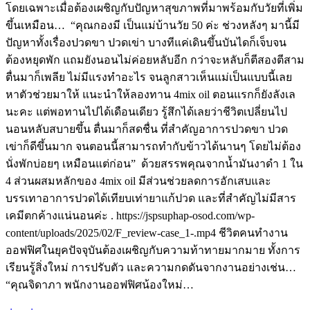
โดยเฉพาะเมื่อต้องเผชิญกับปัญหาสุขภาพที่มาพร้อมกับวัยที่เพิ่ม
ขึ้นเหมือน… “คุณกองมี เป็นแม่บ้านวัย 50 ค่ะ ช่วงหลังๆ มานี้มี
ปัญหาทั้งเรื่องปวดขา ปวดเข่า บางทีแค่เดินขึ้นบันไดก็เจ็บจน
ต้องหยุดพัก แถมยังนอนไม่ค่อยหลับอีก กว่าจะหลับก็ตีสองตีสาม
ตื่นมาก็เพลีย ไม่มีแรงทำอะไร จนลูกสาวเห็นแม่เป็นแบบนี้เลย
หาตัวช่วยมาให้ แนะนำให้ลองทาน 4mix oil ตอนแรกก็ยังลังเล
นะคะ แต่พอทานไปได้เดือนเดียว รู้สึกได้เลยว่าชีวิตเปลี่ยนไป
นอนหลับสบายขึ้น ตื่นมาก็สดชื่น ที่สำคัญอาการปวดขา ปวด
เข่าก็ดีขึ้นมาก จนตอนนี้สามารถทำกับข้าวได้นานๆ โดยไม่ต้อง
นั่งพักบ่อยๆ เหมือนแต่ก่อน” ด้วยสรรพคุณจากน้ำมันงาดำ 1 ใน
4 ส่วนผสมหลักของ 4mix oil มีส่วนช่วยลดการอักเสบและ
บรรเทาอาการปวดได้เทียบเท่ายาแก้ปวด และที่สำคัญไม่มีสาร
เคมีตกค้างแน่นอนค่ะ . https://jspsuphap-osod.com/wp-
content/uploads/2025/02/F_review-case_1-.mp4 ชีวิตคนทำงาน
ออฟฟิศในยุคปัจจุบันต้องเผชิญกับความท้าทายมากมาย ทั้งการ
เรียนรู้สิ่งใหม่ การปรับตัว และความกดดันจากงานอย่างเช่น…
“คุณจิดาภา พนักงานออฟฟิศน้องใหม่…