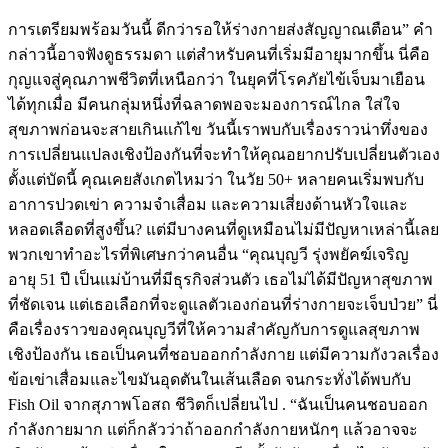
การเตรียมพร้อมวันนี้ ดีกว่ารอให้ร่างกายส่งสัญญาณเตือน” คำ
กล่าวนี้อาจฟังดูธรรมดา แต่สำหรับคนที่เริ่มมีอายุมากขึ้น นี่คือ
กุญแจสู่คุณภาพชีวิตที่เหนือกว่า ในยุคที่โรคภัยไข้เจ็บมาเยือน
ได้ทุกเมื่อ มีคนกลุ่มหนึ่งที่ฉลาดพอจะมองการณ์ไกล ใส่ใจ
สุขภาพก่อนจะสายเกินแก้ไข วันนี้เราพบกับเรื่องราวน่าทึ่งของ
การเปลี่ยนแปลงเชิงป้องกันที่จะทำให้คุณอยากปรับเปลี่ยนตัวเอง
ตั้งแต่บัดนี้ คุณเคยสังเกตไหมว่า ในวัย 50+ หลายคนเริ่มพบกับ
อาการปวดเข่า ความจำเสื่อม และความเสี่ยงด้านหัวใจและ
หลอดเลือดที่สูงขึ้น? แต่มีบางคนที่ดูเหมือนไม่มีปัญหาเหล่านี้เลย
พวกเขาทำอะไรที่พิเศษกว่าคนอื่น “คุณบุญวี รุ่งพยัคฆ์เจริญ
อายุ 51 ปี เป็นแม่บ้านที่มีธุรกิจส่วนตัว เธอไม่ได้มีปัญหาสุขภาพ
ที่ชัดเจน แต่เธอเลือกที่จะดูแลตัวเองก่อนที่ร่างกายจะเจ็บป่วย” นี่
คือเรื่องราวของคุณบุญวีที่ให้ความสำคัญกับการดูแลสุขภาพ
เชิงป้องกัน เธอเป็นคนที่ชอบออกกำลังกาย แต่มีความกังวลเรื่อง
ข้อเข่าเสื่อมและไขมันอุดตันในเส้นเลือด จนกระทั่งได้พบกับ
Fish Oil จากสุภาพโอสถ ชีวิตก็เปลี่ยนไป . “ฉันเป็นคนชอบออก
กำลังกายมาก แต่ก็กลัวว่าถ้าออกกำลังกายหนักๆ แล้วอาจจะ