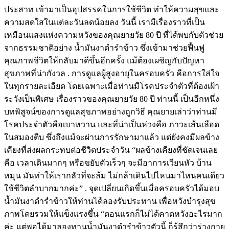
ประสาท เข้ามาเป็นอุปสรรคในการใช้ชีวิต ทำให้ความสุขและ
ความสดใสในแต่ละวันลดน้อยลง วันนี้ เรามีเรื่องราวที่เป็น
เหมือนแสงแห่งความหวังของคุณยายวัย 80 ปี ที่ได้พบกับตัวช่วย
จากธรรมชาติอย่าง น้ำมันงาดำรำข้าว ซึ่งเข้ามาช่วยฟื้นฟู
คุณภาพชีวิตให้กลับมาดีขึ้นอีกครั้ง แม้ต้องเผชิญกับปัญหา
สุขภาพที่น่ากังวล . การดูแลผู้สูงอายุในครอบครัว คือการใส่ใจ
ในทุกรายละเอียด โดยเฉพาะเมื่อท่านมีโรคประจำตัวที่ต้องเฝ้า
ระวังเป็นพิเศษ เรื่องราวของคุณยายวัย 80 ปี ท่านนี้ เป็นอีกหนึ่ง
บทพิสูจน์ของการดูแลสุขภาพอย่างถูกวิธี คุณยายเล่าว่าท่านมี
โรคประจำตัวคือเบาหวาน และที่น่าเป็นห่วงคือ ภาวะเส้นเลือด
ในสมองตีบ ซึ่งถึงแม้จะผ่านการรักษามาแล้ว แต่ยังคงมีผลข้าง
เคียงที่ส่งผลกระทบต่อชีวิตประจำวัน “ผลข้างเคียงที่ชัดเจนเลย
คือ เวลาเดินมากๆ หรือขยับตัวเร็วๆ จะมีอาการเวียนหัว บ้าน
หมุน มันทำให้เรากลัวที่จะล้ม ไม่กล้าเดินไปไหนมาไหนคนเดียว
ใช้ชีวิตลำบากมากค่ะ” . จุดเปลี่ยนเกิดขึ้นเมื่อครอบครัวได้มอบ
น้ำมันงาดำรำข้าวให้ท่านได้ลองรับประทาน เพื่อหวังบำรุงสุข
ภาพโดยรวมให้แข็งแรงขึ้น “ตอนแรกก็ไม่ได้คาดหวังอะไรมาก
ค่ะ แต่พอได้มาลองทานน้ำมันงาดำรำข้าวตัวนี้ ก็รู้สึกว่าร่างกาย