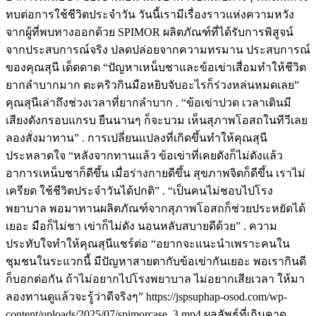
ทบต่อการใช้ชีวิตประจำวัน วันนี้เรามีเรื่องราวแห่งความหวัง
จากผู้ที่พบทางออกด้วย SPIMOR ผลิตภัณฑ์ที่ได้รับการพิสูจน์
จากประสบการณ์จริง ปลดปล่อยจากความทรมาน ประสบการณ์
ของคุณสุนี เด็ดดาด “ปัญหาเหน็บชาและข้อเข่าเสื่อมทำให้ชีวิต
ยากลำบากมาก ตะคริวกินมือหยิบจับอะไรก็ร่วงหล่นหมดเลย”
คุณสุนีเล่าถึงช่วงเวลาที่ยากลำบาก . “ข้อเข่าปวด เวลาเดินมี
เสียงดังกรอบแกรบ ยืนนานๆ ก็จะบวม เห็นสุภาพโอสถในทีวีเลย
ลองสั่งมาทาน” . การเปลี่ยนแปลงที่เกิดขึ้นทำให้คุณสุนี
ประหลาดใจ “หลังจากทานแล้ว ข้อเข่าที่เคยดังก็ไม่ดังแล้ว
อาการเหน็บชาก็ดีขึ้น เมื่อร่างกายดีขึ้น สุขภาพจิตก็ดีขึ้น เราไม่
เครียด ใช้ชีวิตประจำวันได้ปกติ” . “เป็นคนไม่ชอบไปโรง
พยาบาล พอมาทานผลิตภัณฑ์จากสุภาพโอสถก็ช่วยประหยัดได้
เยอะ มือก็ไม่ชา เข่าก็ไม่ดัง นอนหลับสบายดีด้วย” . ความ
ประทับใจทำให้คุณสุนีแชร์ต่อ “อยากจะแนะนำเพราะคนใน
ชุมชนในระแวกนี้ มีปัญหาสายตากับข้อเข่ากันเยอะ พอเรากินดี
ก็บอกต่อกัน ถ้าไม่อยากไปโรงพยาบาล ไม่อยากเสียเวลา ให้มา
ลองทานดูแล้วจะรู้ว่าดีจริงๆ” https://jspsuphap-osod.com/wp-
content/uploads/2025/07/spimorcase_3.mp4 ผลลัพธ์ที่เกินคาด