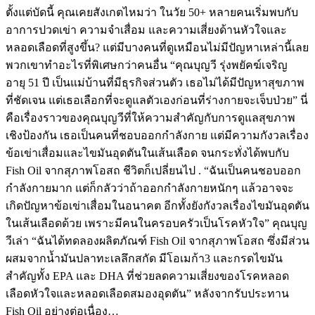
ตั้งแต่บัดนี้ คุณเคยสังเกตไหมว่า ในวัย 50+ หลายคนเริ่มพบกับ
อาการปวดเข่า ความจำเสื่อม และความเสี่ยงด้านหัวใจและ
หลอดเลือดที่สูงขึ้น? แต่มีบางคนที่ดูเหมือนไม่มีปัญหาเหล่านี้เลย
พวกเขาทำอะไรที่พิเศษกว่าคนอื่น “คุณบุญวี รุ่งพยัคฆ์เจริญ
อายุ 51 ปี เป็นแม่บ้านที่มีธุรกิจส่วนตัว เธอไม่ได้มีปัญหาสุขภาพ
ที่ชัดเจน แต่เธอเลือกที่จะดูแลตัวเองก่อนที่ร่างกายจะเจ็บป่วย” นี่
คือเรื่องราวของคุณบุญวีที่ให้ความสำคัญกับการดูแลสุขภาพ
เชิงป้องกัน เธอเป็นคนที่ชอบออกกำลังกาย แต่มีความกังวลเรื่อง
ข้อเข่าเสื่อมและไขมันอุดตันในเส้นเลือด จนกระทั่งได้พบกับ
Fish Oil จากสุภาพโอสถ ชีวิตก็เปลี่ยนไป . “ฉันเป็นคนชอบออก
กำลังกายมาก แต่ก็กลัวว่าถ้าออกกำลังกายหนักๆ แล้วอาจจะ
เกิดปัญหาข้อเข่าเสื่อมในอนาคต อีกทั้งยังกังวลเรื่องไขมันอุดตัน
ในเส้นเลือดด้วย เพราะมีคนในครอบครัวเป็นโรคหัวใจ” คุณบุญ
วีเล่า “ฉันได้ทดลองผลิตภัณฑ์ Fish Oil จากสุภาพโอสถ ซึ่งมีส่วน
ผสมจากน้ำมันปลาทะเลลึกสกัด มีโอเมก้า3 และกรดไขมัน
สำคัญทั้ง EPA และ DHA ที่ช่วยลดความเสี่ยงของโรคหลอด
เลือดหัวใจและหลอดเลือดสมองอุดตัน” หลังจากรับประทาน
Fish Oil อย่างต่อเนื่อง…