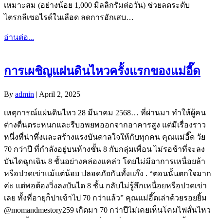
เหมาะสม (อย่างน้อย 1,000 มิลลิกรัมต่อวัน) ช่วยลดระดับ
ไตรกลีเซอไรด์ในเลือด ลดการอักเสบ…
อ่านต่อ...
การเผชิญแผ่นดินไหวครั้งแรกของแม่อี๊ด
By
admin
|
April 2, 2025
เหตุการณ์แผ่นดินไหว 28 มีนาคม 2568… ที่ผ่านมา ทำให้ผู้คน
ต่างตื่นตระหนกและรีบอพยพออกจากอาคารสูง แต่มีเรื่องราว
หนึ่งที่น่าทึ่งและสร้างแรงบันดาลใจให้กับทุกคน คุณแม่อี๊ด วัย
70 กว่าปี ที่กำลังอยู่บนห้างชั้น 8 กับกลุ่มเพื่อน ไม่รอช้าที่จะลง
บันไดฉุกเฉิน 8 ชั้นอย่างคล่องแคล่ว โดยไม่มีอาการเหนื่อยล้า
หรือปวดเข่าแม้แต่น้อย ปลอดภัยกันทั้งแก๊ง . “ตอนนั้นตกใจมาก
ค่ะ แต่พอต้องวิ่งลงบันได 8 ชั้น กลับไม่รู้สึกเหนื่อยหรือปวดเข่า
เลย ทั้งที่อายุก็ปาเข้าไป 70 กว่าแล้ว” คุณแม่อี๊ดเล่าด้วยรอยยิ้ม
@momandmestory259 เกิดมา 70 กว่าปีไม่เคยเห็นโคมไฟสั่นไหว