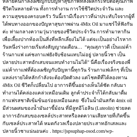
หลายคนกำลังเผชิญกับปัญหาสุขภาพที่ส่งผลกระทบต่อคุณภาพ
ชีวิตในหลายด้าน ทั้งการทำงาน การใช้ชีวิตประจำวัน และ
ความสุขของครอบครัว วันนี้เรามีเรื่องราวที่น่าประทับใจจากผู้ที่
ได้พบทางออกของปัญหาสุขภาพผ่าน 4Mix Oil มาแชร์ให้ฟังกัน
ค่ะ ท่ามกลางความวุ่นวายของชีวิตประจำวัน การทำมาหากิน
เพื่อเลี้ยงปากท้องเป็นสิ่งที่หลีกเลี่ยงไม่ได้ แต่จะเป็นอย่างไรหาก
วันหนึ่งร่างกายเริ่มส่งสัญญาณเตือน… “คุณสุภาวดี เป็นแม่ค้า
ร้านกาแฟ แค่ชงกาแฟยังจับช้อนแทบไม่อยู่ ปลายนิ้วชา เป็น
ปลายประสาทอักเสบจนแทบทำงานไม่ได้” นี่คือเรื่องจริงของพี่
แม่ค้ากาแฟที่ต้องเผชิญกับปัญหานี้ทุกวัน ร้านกาแฟเล็กๆ ที่เป็น
แหล่งรายได้หลักกำลังจะต้องปิดตัวลง แต่โชคดีที่ได้ลองทาน
4Mix Oil ชีวิตก็เปลี่ยนไป อาการดีขึ้นอย่างเห็นได้ชัด กลับมา
ทำงานได้คล่องแคล่วเหมือนเดิม ลูกค้าประจำก็ได้กลับมาดื่ม
กาแฟรสชาติเข้มข้นอร่อยเหมือนเคย ซึ่งในน้ำมันสกัด 4mix oil
มีส่วนผสมของน้ำมันงาขี้ม้อน ที่มีลูทอีโอลิน (Luteolin) ช่วยลด
อาการอักเสบของเซลล์ประสาทหรือลดความเสียหายที่เกิดขึ้น
กับเซลล์ประสาทได้ หมดกังวลเรื่องปลายประสาทอักเสลและ
ปลายนิ้วชาแน่นอนค่ะ . https://jspsuphap-osod.com/wp-