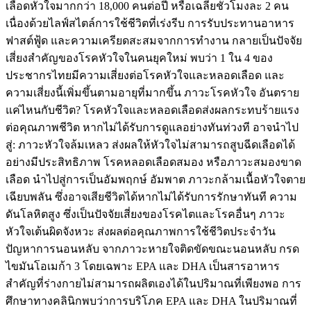
เลือดหัวใจมากกว่า 18,000 คนต่อปี หรือเฉลี่ยชั่วโมงละ 2 คน
เนื่องด้วยไลฟ์สไตล์การใช้ชีวิตที่เร่งรีบ การรับประทานอาหาร
ฟาสต์ฟู้ด และความเครียดสะสมจากการทำงาน กลายเป็นปัจจัย
เสี่ยงสำคัญของโรคหัวใจในคนยุคใหม่ พบว่า 1 ใน 4 ของ
ประชากรไทยมีความเสี่ยงต่อโรคหัวใจและหลอดเลือด และ
ความเสี่ยงนี้เพิ่มขึ้นตามอายุที่มากขึ้น ภาวะโรคหัวใจ อันตราย
แค่ไหนกับชีวิต? โรคหัวใจและหลอดเลือดส่งผลกระทบร้ายแรง
ต่อคุณภาพชีวิต หากไม่ได้รับการดูแลอย่างทันท่วงที อาจนำไป
สู่: ภาวะหัวใจล้มเหลว ส่งผลให้หัวใจไม่สามารถสูบฉีดเลือดได้
อย่างมีประสิทธิภาพ โรคหลอดเลือดสมอง หรือภาวะสมองขาด
เลือด นำไปสู่การเป็นอัมพฤกษ์ อัมพาต ภาวะกล้ามเนื้อหัวใจตาย
เฉียบพลัน ซึ่งอาจเสียชีวิตได้หากไม่ได้รับการรักษาทันที ความ
ดันโลหิตสูง ซึ่งเป็นปัจจัยเสี่ยงของโรคไตและโรคอื่นๆ ภาวะ
หัวใจเต้นผิดจังหวะ ส่งผลต่อคุณภาพการใช้ชีวิตประจำวัน
ปัญหาการนอนหลับ จากภาวะหายใจติดขัดขณะนอนหลับ กรด
ไขมันโอเมก้า 3 โดยเฉพาะ EPA และ DHA เป็นสารอาหาร
สำคัญที่ร่างกายไม่สามารถผลิตเองได้ในปริมาณที่เพียงพอ การ
ศึกษาทางคลินิกพบว่าการบริโภค EPA และ DHA ในปริมาณที่