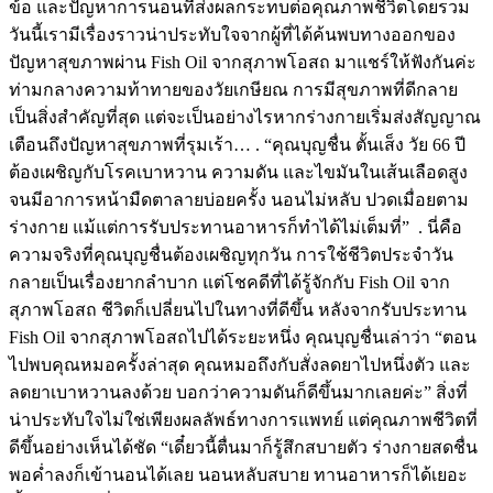
ข้อ และปัญหาการนอนที่ส่งผลกระทบต่อคุณภาพชีวิตโดยรวม
วันนี้เรามีเรื่องราวน่าประทับใจจากผู้ที่ได้ค้นพบทางออกของ
ปัญหาสุขภาพผ่าน Fish Oil จากสุภาพโอสถ มาแชร์ให้ฟังกันค่ะ
ท่ามกลางความท้าทายของวัยเกษียณ การมีสุขภาพที่ดีกลาย
เป็นสิ่งสำคัญที่สุด แต่จะเป็นอย่างไรหากร่างกายเริ่มส่งสัญญาณ
เตือนถึงปัญหาสุขภาพที่รุมเร้า… . “คุณบุญชื่น ตั้นเส็ง วัย 66 ปี
ต้องเผชิญกับโรคเบาหวาน ความดัน และไขมันในเส้นเลือดสูง
จนมีอาการหน้ามืดตาลายบ่อยครั้ง นอนไม่หลับ ปวดเมื่อยตาม
ร่างกาย แม้แต่การรับประทานอาหารก็ทำได้ไม่เต็มที่” . นี่คือ
ความจริงที่คุณบุญชื่นต้องเผชิญทุกวัน การใช้ชีวิตประจำวัน
กลายเป็นเรื่องยากลำบาก แต่โชคดีที่ได้รู้จักกับ Fish Oil จาก
สุภาพโอสถ ชีวิตก็เปลี่ยนไปในทางที่ดีขึ้น หลังจากรับประทาน
Fish Oil จากสุภาพโอสถไปได้ระยะหนึ่ง คุณบุญชื่นเล่าว่า “ตอน
ไปพบคุณหมอครั้งล่าสุด คุณหมอถึงกับสั่งลดยาไปหนึ่งตัว และ
ลดยาเบาหวานลงด้วย บอกว่าความดันก็ดีขึ้นมากเลยค่ะ” สิ่งที่
น่าประทับใจไม่ใช่เพียงผลลัพธ์ทางการแพทย์ แต่คุณภาพชีวิตที่
ดีขึ้นอย่างเห็นได้ชัด “เดี๋ยวนี้ตื่นมาก็รู้สึกสบายตัว ร่างกายสดชื่น
พอค่ำลงก็เข้านอนได้เลย นอนหลับสบาย ทานอาหารก็ได้เยอะ