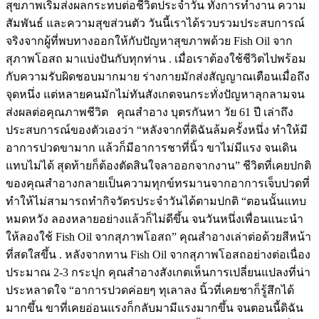
สุขภาพเริ่มส่งผลกระทบต่อชีวิตประจำวัน ทั้งการทำงาน ความ
สัมพันธ์ และความสุขส่วนตัว วันนี้เราได้รวบรวมประสบการณ์
จริงจากผู้ที่พบทางออกให้กับปัญหาสุขภาพด้วย Fish Oil จาก
สุภาพโอสถ มาแบ่งปันกับทุกท่าน . เมื่อเราต้องใช้ชีวิตไปพร้อม
กับความรับผิดชอบมากมาย ร่างกายมักส่งสัญญาณเตือนเมื่อถึง
จุดหนึ่ง แต่หลายคนมักไม่ทันสังเกตจนกระทั่งปัญหาลุกลามจน
ส่งผลต่อคุณภาพชีวิต คุณสำอาง บุตรกันหา วัย 61 ปี เล่าถึง
ประสบการณ์ของตัวเองว่า “หลังจากที่ดิฉันล้มครั้งหนึ่ง ทำให้มี
อาการปวดขามาก แล้วก็มีอาการชาที่นิ้ว ขาไม่มีแรง จนเดิน
แทบไม่ได้ สุดท้ายก็ต้องตัดสินใจลาออกจากงาน” ชีวิตที่เคยปกติ
ของคุณสำอางกลายเป็นความทุกข์ทรมานจากอาการเจ็บปวดที่
ทำให้ไม่สามารถทำกิจวัตรประจำวันได้ตามปกติ “ตอนนั้นแทบ
หมดหวัง ลองหลายอย่างแล้วก็ไม่ดีขึ้น จนวันหนึ่งเพื่อนแนะนำ
ให้ลองใช้ Fish Oil จากสุภาพโอสถ” คุณสำอางเล่าต่อด้วยสีหน้า
ที่สดใสขึ้น . หลังจากทาน Fish Oil จากสุภาพโอสถอย่างต่อเนื่อง
ประมาณ 2-3 กระปุก คุณสำอางสังเกตเห็นการเปลี่ยนแปลงที่น่า
ประหลาดใจ “อาการปวดค่อยๆ ทุเลาลง นิ้วที่เคยชาก็รู้สึกได้
มากขึ้น ขาที่เคยอ่อนแรงก็กลับมามีแรงมากขึ้น จนตอนนี้ดิฉัน