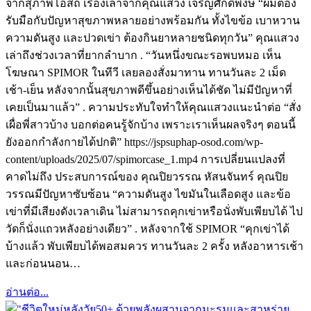
จากสุภาพโอสถ เรื่องเล่าจากคุณแสวง เจริญศักดิ์พงษ์ “ผมต้อง
รับมือกับปัญหาสุขภาพหลายอย่างพร้อมกัน ทั้งไขข้อ เบาหวาน
ความดันสูง และปวดเข่า ต้องกินยาหลายชนิดทุกวัน” คุณแสวง
เล่าถึงช่วงเวลาที่ยากลำบาก . “วันหนึ่งขณะรอพบหมอ เห็น
โฆษณา SPIMOR ในทีวี เลยลองสั่งมาทาน ทานวันละ 2 เม็ด
เช้า-เย็น หลังจากนั้นสุขภาพดีขึ้นอย่างเห็นได้ชัด ไม่มีปัญหาที่
เคยเป็นมาแล้ว” . ความประทับใจทำให้คุณแสวงแนะนำต่อ “สั่ง
เผื่อพี่สาวบ้าง บอกต่อคนรู้จักบ้าง เพราะเราเห็นผลจริงๆ ตอนนี้
ยังออกกำลังกายได้ปกติ” https://jspsuphap-osod.com/wp-
content/uploads/2025/07/spimorcase_1.mp4 การเปลี่ยนแปลงที่
คาดไม่ถึง ประสบการณ์ของ คุณปิยวรรณ หัสนจันทร์ คุณปิย
วรรณมีปัญหาซับซ้อน “ความดันสูง ไขมันในเลือดสูง และข้อ
เข่าที่มีเสียงดังเวลาเดิน ไม่สามารถคุกเข่าหรือนั่งพับเพียบได้ ไป
วัดก็นั่งแถวหลังอย่างเดียว” . หลังจากใช้ SPIMOR “คุกเข่าได้
บ้างแล้ว พับเพียบได้พอสมควร ทานวันละ 2 ครั้ง หลังอาหารเช้า
และก่อนนอน…
อ่านต่อ...