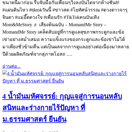
ขนาดนี้มาก่อน รีบจับมือกับเพื่อนๆวิ่งลงบันไดจากห้างชั้น8!
#แผ่นดินไหว #tiktokวันนี้ #ข่าวสด #โยทัศน์วรรณ #ดวงดาวจารุ
จินดา #แม่อี๊ดดวงใจ #เพื่อนรัก #TikTokคนบันเทิง
Mom&MeStory ♬ เสียงต้นฉบับ – MomandMe Story –
MomandMe Story เคล็ดลับอยู่ที่การดูแลสุขภาพกระดูกและข้อ
เข่าอย่างสม่ำเสมอ ความแข็งแรงของกระดูกและข้อเข่าไม่ได้
มาเพียงชั่วข้ามคืน แต่เป็นผลจากการดูแลอย่างต่อเนื่องมาหลาย
ปีด้วยผลิตภัณฑ์จากสุภาพโอสถ .…
อ่านต่อ...
4 น้ำมันมหัศจรรย์: กุญแจสู่การนอนหลับ
สนิทและร่างกายไร้ปัญหา ที่
ม.ธรรมศาสตร์ ยืนยัน