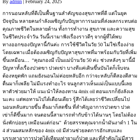
By
admin
|
February 24, 2025
การนอนหลับที่ดีเป็นพื้นฐานสำคัญของสุขภาพที่ดี แต่ในยุค
ปัจจุบัน หลายคนกำลังเผชิญกับปัญหาการนอนที่ส่งผลกระทบต่อ
คุณภาพชีวิตในหลายด้าน ทั้งการทำงาน สุขภาพ และความสุข
ในชีวิตประจำวัน วันนี้เรามาฟังเรื่องราวดีๆ จากผู้ที่ได้พบ
ทางออกของปัญหานี้กันค่ะ การใช้ชีวิตในวัย 50 ไม่ใช่เรื่องง่าย
โดยเฉพาะเมื่อต้องเผชิญกับปัญหาสุขภาพที่มาพร้อมกับวัยที่เพิ่ม
ขึ้นเหมือน… “คุณกองมี เป็นแม่บ้านวัย 50 ค่ะ ช่วงหลังๆ มานี้มี
ปัญหาทั้งเรื่องปวดขา ปวดเข่า บางทีแค่เดินขึ้นบันไดก็เจ็บจน
ต้องหยุดพัก แถมยังนอนไม่ค่อยหลับอีก กว่าจะหลับก็ตีสองตีสาม
ตื่นมาก็เพลีย ไม่มีแรงทำอะไร จนลูกสาวเห็นแม่เป็นแบบนี้เลย
หาตัวช่วยมาให้ แนะนำให้ลองทาน 4mix oil ตอนแรกก็ยังลังเล
นะคะ แต่พอทานไปได้เดือนเดียว รู้สึกได้เลยว่าชีวิตเปลี่ยนไป
นอนหลับสบายขึ้น ตื่นมาก็สดชื่น ที่สำคัญอาการปวดขา ปวด
เข่าก็ดีขึ้นมาก จนตอนนี้สามารถทำกับข้าวได้นานๆ โดยไม่ต้อง
นั่งพักบ่อยๆ เหมือนแต่ก่อน” ด้วยสรรพคุณจากน้ำมันงาดำ 1 ใน
4 ส่วนผสมหลักของ 4mix oil มีส่วนช่วยลดการอักเสบและ
บรรเทาอาการปวดได้เทียบเท่ายาแก้ปวด และที่สำคัญไม่มีสาร